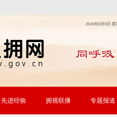
2026年8月8日 
先进经验
拥视联播
专题报道