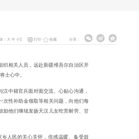
体：
大
中
小
】
打印
收藏
分享：
组织相关人员，远赴新疆维吾尔自治区开
将士心中。
与汉中籍官兵面对面交流、心贴心沟通，
一次性补助金领取等相关问题，向他们每
鼓励他们继续发扬天汉儿女吃苦耐劳、甘
家乡人民的关心关怀，倍感温暖、备受鼓