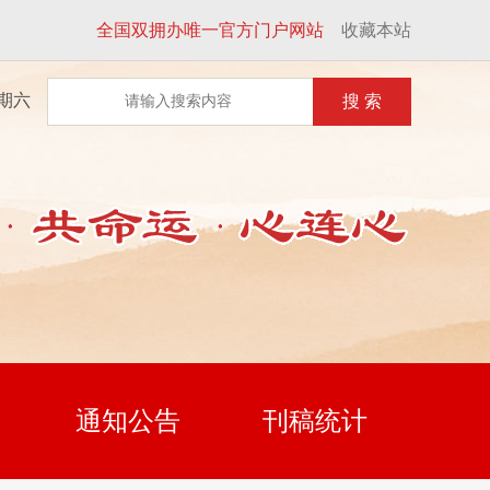
全国双拥办唯一官方门户网站
收藏本站
星期六
搜 索
通知公告
刊稿统计