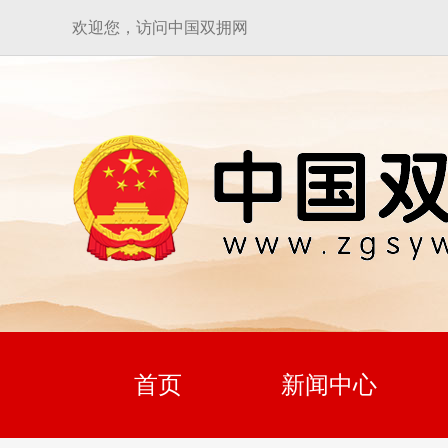
欢迎您，访问中国双拥网
首页
新闻中心