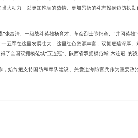
的强大动力，以更加饱满的热情、更加昂扬的斗志投身边防执勤
模”张富清、一级战斗英雄杨育才、革命烈士陈锦章、“井冈英雄
二十五军在这里发展壮大，这里红色资源丰富，双拥底蕴深厚。
得了全国双拥模范城“五连冠”、陕西省双拥模范城“六连冠”的
作，始终把支持国防和军队建设、关爱边海防官兵作为重要政