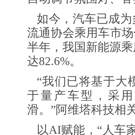
如今，汽车已成为
流通协会乘用车市场
半年，我国新能源乘
达82.6%。
“我们已将基于大
于量产车型，采用
滑。”阿维塔科技相
以AI赋能，“人