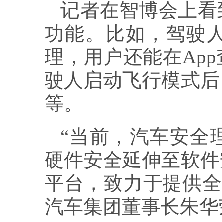
记者在智博会上看
功能。比如，驾驶
理，用户还能在Ap
驶人启动飞行模式后
等。
“当前，汽车安全
硬件安全延伸至软件
平台，致力于提供全
汽车集团董事长朱华