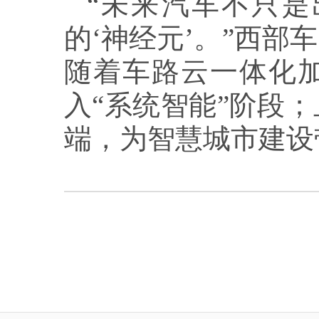
“未来汽车不只
的‘神经元’。”西
随着车路云一体化加
入“系统智能”阶段
端，为智慧城市建设