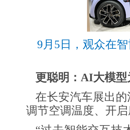
9月5日，观众在
更聪明：AI大模
在长安汽车展出的
调节空调温度、开启
“过去智能交互技