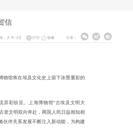
贺信
体：
大
中
小
】
打印
收藏
分享：
博物馆将在埃及文化史上留下浓墨重彩的
流异彩纷呈。上海博物馆“古埃及文明大
古老文明双向奔赴，两国人民日益相知相
略伙伴关系发展不断注入新动能，为构建