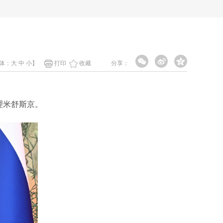
体：
大
中
小
】
打印
收藏
分享：
理米舒斯京。