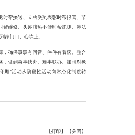
返时帮接送、立功受奖表彰时帮报喜、节
时帮维修、头疼脑热不便时帮跑腿、涉法
送到家门口、心坎上。
踪，确保事事有回音、件件有着落。整合
络，做到急事快办、难事联办。加强对象
守顾”活动从阶段性活动向常态化制度转
【
打印
】 【
关闭
】