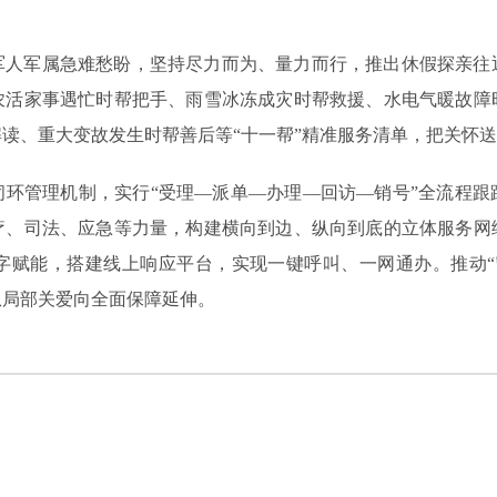
军人军属急难愁盼，坚持尽力而为、量力而行，推出休假探亲往
农活家事遇忙时帮把手、雨雪冰冻成灾时帮救援、水电气暖故障
读、重大变故发生时帮善后等“十一帮”精准服务清单，把关怀
闭环管理机制，实行“受理—派单—办理—回访—销号”全流程跟
疗、司法、应急等力量，构建横向到边、纵向到底的立体服务网
字赋能，搭建线上响应平台，实现一键呼叫、一网通办。推动“
从局部关爱向全面保障延伸。