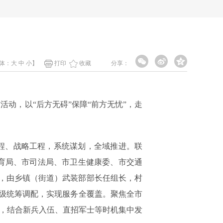
体：
大
中
小
】
打印
收藏
分享：
动，以“后方无碍”保障“前方无忧”，走
程、战略工程，系统谋划，全域推进。联
育局、市司法局、市卫生健康委、市交通
组，由乡镇（街道）武装部部长任组长，村
级统筹调配，实现服务全覆盖。聚焦全市
员，结合新兵入伍、直招军士等时机集中发